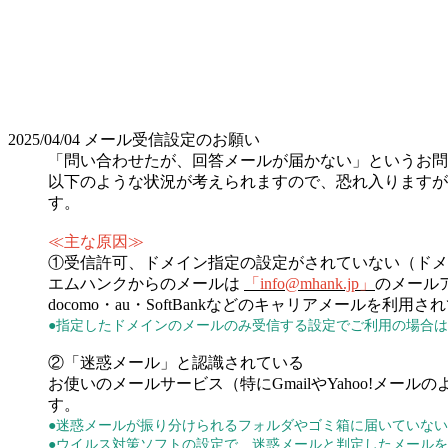
2025/04/04
メール受信設定のお願い
「問い合わせたが、回答メールが届かない」というお問
以下のような状況が考えられますので、恐れ入りますが
す。
≪主な原因≫
①受信許可、ドメイン指定の設定がされていない（ドメ
エムハンクからのメールは
「info@mhank.jp」
のメール
docomo・au・SoftBankなどのキャリアメー
●指定したドメインのメールのみ受信する設定でご利用の場合は、
②「迷惑メール」と認識されている
お使いのメールサービス（特にGmailやYahoo!
す。
●迷惑メールが振り分けられるフォルダやゴミ箱に届いていな
●ウイルス対策ソフトの設定で、迷惑メールと判定したメール