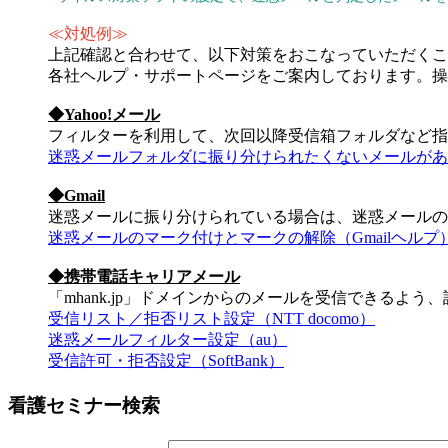
≪対処例≫
上記確認と合わせて、以下対策をおこなっていただくこ
各社ヘルプ・サポートページをご案内しております。操
◆Yahoo!メール
フィルターを利用して、次回以降受信箱フォルダなど指
迷惑メールフォルダに振り分けられたくないメールがある（
◆Gmail
迷惑メールに振り分けられている場合は、迷惑メールの
迷惑メールのマーク付けとマークの解除（Gmailヘルプ
◆携帯電話キャリアメール
「mhank.jp」ドメインからのメールを受信できるよう
受信リスト／拒否リスト設定（NTT docomo）
迷惑メールフィルター設定（au）
受信許可・拒否設定（SoftBank）
看護セミナー検索