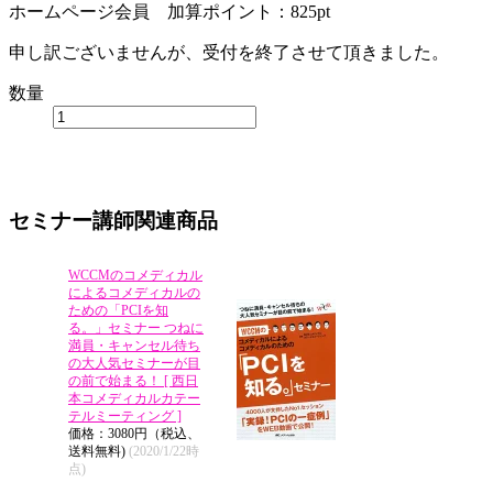
ホームページ会員 加算ポイント：
825
pt
申し訳ございませんが、受付を終了させて頂きました。
数量
セミナー講師関連商品
WCCMのコメディカル
によるコメディカルの
ための「PCIを知
る。」セミナー つねに
満員・キャンセル待ち
の大人気セミナーが目
の前で始まる！ [ 西日
本コメディカルカテー
テルミーティング ]
価格：3080円（税込、
送料無料)
(2020/1/22時
点)