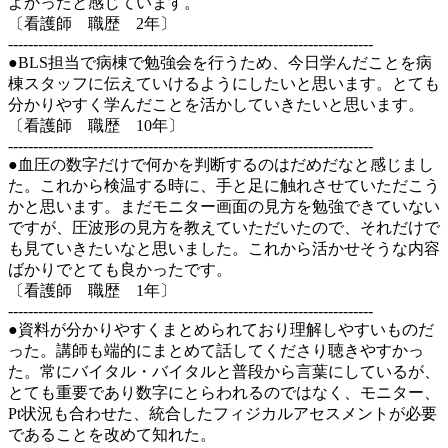
よかったと感じています。
〔看護師 職歴 2年〕
-------------------------------------------------------------------------
●BLS担当で病棟で勉強会を行うため、今日学んだことを病
棟スタッフに伝えていけるようにしたいと思います。とても
分かりやすく学んだことを活かしていきたいと思います。
〔看護師 職歴 10年〕
-------------------------------------------------------------------------
●血圧の数字だけで何かを判断するのはだめだなと感じまし
た。これから検温する時に、手と足に触れさせていただこう
かと思います。まだモニター画面の見方を勉強できていない
ですが、圧波形の見方を教えていただいたので、それだけで
も見ていきたいなと思いました。これから活かせそうな内容
ばかりでとても良かったです。
〔看護師 職歴 1年〕
-------------------------------------------------------------------------
●資料が分かりやすくまとめられており理解しやすいものだ
った。講師も端的にまとめて話してくださり聴きやすかっ
た。常にバイタル・バイタルと普段から言葉にしているが、
とても重要であり数字にとらわれるのではなく、モニター、
Pt状況も合わせた、統合したフィジカルアセスメントが必要
であることを改めて知れた。