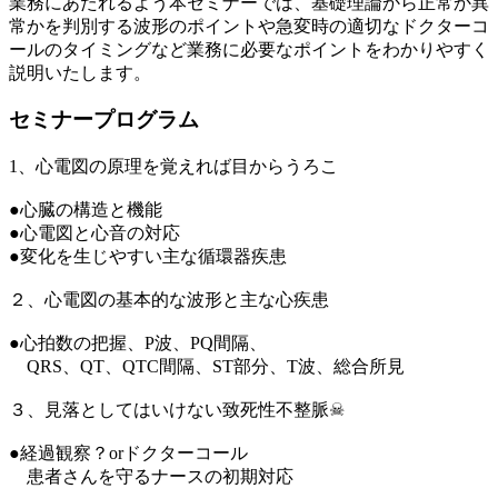
業務にあたれるよう本セミナーでは、基礎理論から正常か異
常かを判別する波形のポイントや急変時の適切なドクターコ
ールのタイミングなど業務に必要なポイントをわかりやすく
説明いたします。
セミナープログラム
1、心電図の原理を覚えれば目からうろこ
●心臓の構造と機能
●心電図と心音の対応
●変化を生じやすい主な循環器疾患
２、心電図の基本的な波形と主な心疾患
●心拍数の把握、P波、PQ間隔、
QRS、QT、QTC間隔、ST部分、T波、総合所見
３、見落としてはいけない致死性不整脈☠
●経過観察？orドクターコール
患者さんを守るナースの初期対応