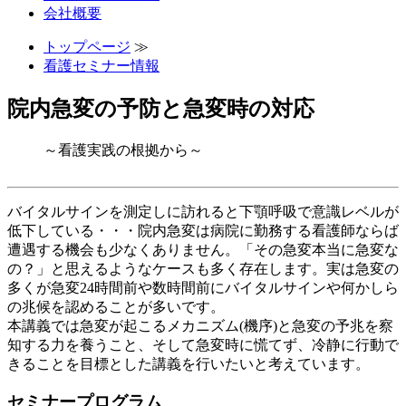
会社概要
トップページ
≫
看護セミナー情報
院内急変の予防と急変時の対応
～看護実践の根拠から～
バイタルサインを測定しに訪れると下顎呼吸で意識レベルが
低下している・・・院内急変は病院に勤務する看護師ならば
遭遇する機会も少なくありません。「その急変本当に急変な
の？」と思えるようなケースも多く存在します。実は急変の
多くが急変24時間前や数時間前にバイタルサインや何かしら
の兆候を認めることが多いです。
本講義では急変が起こるメカニズム(機序)と急変の予兆を察
知する力を養うこと、そして急変時に慌てず、冷静に行動で
きることを目標とした講義を行いたいと考えています。
セミナープログラム