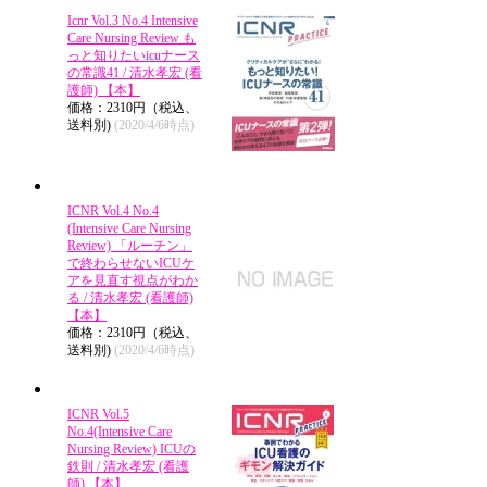
Icnr Vol.3 No.4 Intensive
Care Nursing Review も
っと知りたいicuナース
の常識41 / 清水孝宏 (看
護師) 【本】
価格：2310円（税込、
送料別)
(2020/4/6時点)
ICNR Vol.4 No.4
(Intensive Care Nursing
Review) 「ルーチン」
で終わらせないICUケ
アを見直す視点がわか
る / 清水孝宏 (看護師)
【本】
価格：2310円（税込、
送料別)
(2020/4/6時点)
ICNR Vol.5
No.4(Intensive Care
Nursing Review) ICUの
鉄則 / 清水孝宏 (看護
師) 【本】