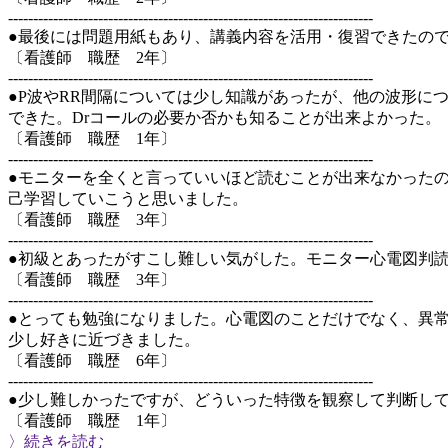
-------------------------------------------------------------------------
●最後には問題用紙もあり、講義内容を活用・復習できたの
〔看護師 職歴 2年〕
-------------------------------------------------------------------------
●P波やRR間隔については少し知識があったが、他の波形
できた。Drコールの必要か否かも知ることが出来よかった。
〔看護師 職歴 1年〕
-------------------------------------------------------------------------
●モニターを全くと言っていいほど読むことが出来なかった
己学習していこうと思いました。
〔看護師 職歴 3年〕
-------------------------------------------------------------------------
●初級とあったがすこし難しい気がした。モニター心電図判
〔看護師 職歴 3年〕
-------------------------------------------------------------------------
●とっても勉強になりました。心電図のことだけでなく、異
少し好きに近づきました。
〔看護師 職歴 6年〕
-------------------------------------------------------------------------
●少し難しかったですが、どういった特徴を観察して判断し
〔看護師 職歴 1年〕
〉続きを読む