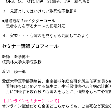
QRS、QT、QTC間隔、ST部分、T波、総合所見
３、見落としてはいけない致死性不整脈☠
●経過観察？orドクターコール
患者さんを守るナースの初期対応
４、実習・・・心電図を見ながら判読してみよう
セミナー講師プロフィール
医師・医学博士
桜美林大学大学院教授
渡辺 修一郎
愛媛大学医学部勤務後、東京都老年総合研究所主任研究員を
看護師をはじめとする院生に、生活習慣病や老年病の診断と
月に判読する数百枚の心電図をもとに、情熱をもって心電図
【オンラインセミナーについて】
オンライン配信だから全国どこらからでも、ご自宅など安全