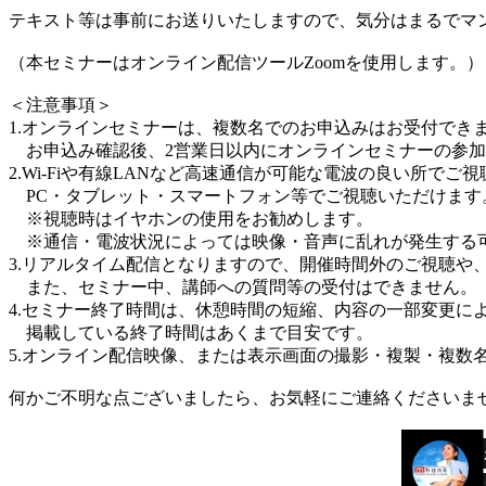
テキスト等は事前にお送りいたしますので、気分はまるでマ
（本セミナーはオンライン配信ツールZoomを使用します。）
＜注意事項＞
1.オンラインセミナーは、複数名でのお申込みはお受付でき
お申込み確認後、2営業日以内にオンラインセミナーの参加
2.Wi-Fiや有線LANなど高速通信が可能な電波の良い所でご
PC・タブレット・スマートフォン等でご視聴いただけます
※視聴時はイヤホンの使用をお勧めします。
※通信・電波状況によっては映像・音声に乱れが発生する
3.リアルタイム配信となりますので、開催時間外のご視聴や
また、セミナー中、講師への質問等の受付はできません。
4.セミナー終了時間は、休憩時間の短縮、内容の一部変更に
掲載している終了時間はあくまで目安です。
5.オンライン配信映像、または表示画面の撮影・複製・複数
何かご不明な点ございましたら、お気軽にご連絡くださいま