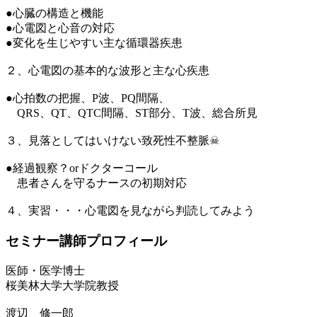
●心臓の構造と機能
●心電図と心音の対応
●変化を生じやすい主な循環器疾患
２、心電図の基本的な波形と主な心疾患
●心拍数の把握、P波、PQ間隔、
QRS、QT、QTC間隔、ST部分、T波、総合所見
３、見落としてはいけない致死性不整脈☠
●経過観察？orドクターコール
患者さんを守るナースの初期対応
４、実習・・・心電図を見ながら判読してみよう
セミナー講師プロフィール
医師・医学博士
桜美林大学大学院教授
渡辺 修一郎