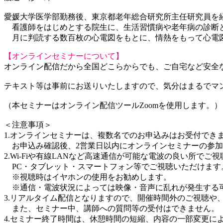
愛媛大学医学部勤務後、東京都老年総合研究所主任研究員を
看護師をはじめとする院生に、生活習慣病や老年病の診断と
月に判読する数百枚の心電図をもとに、情熱をもって心電図
【オンラインセミナーについて】
オンライン配信だから全国どこらからでも、ご自宅など安全
テキスト等は事前にお送りいたしますので、気分はまるでマ
（本セミナーはオンライン配信ツールZoomを使用します。）
＜注意事項＞
1.オンラインセミナーは、複数名でのお申込みはお受付でき
お申込み確認後、2営業日以内にオンラインセミナーの参加
2.Wi-Fiや有線LANなど高速通信が可能な電波の良い所でご
PC・タブレット・スマートフォン等でご視聴いただけます
※視聴時はイヤホンの使用をお勧めします。
※通信・電波状況によっては映像・音声に乱れが発生する
3.リアルタイム配信となりますので、開催時間外のご視聴や
また、セミナー中、講師への質問等の受付はできません。
4.セミナー終了時間は、休憩時間の短縮、内容の一部変更に