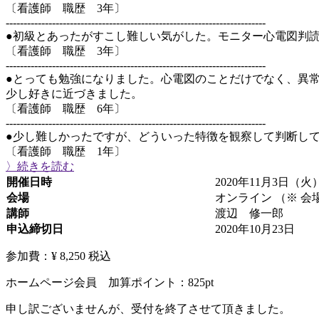
〔看護師 職歴 3年〕
-------------------------------------------------------------------------
●初級とあったがすこし難しい気がした。モニター心電図判
〔看護師 職歴 3年〕
-------------------------------------------------------------------------
●とっても勉強になりました。心電図のことだけでなく、異
少し好きに近づきました。
〔看護師 職歴 6年〕
-------------------------------------------------------------------------
●少し難しかったですが、どういった特徴を観察して判断し
〔看護師 職歴 1年〕
〉続きを読む
開催日時
2020年11月3日（火）
会場
オンライン （※ 
講師
渡辺 修一郎
申込締切日
2020年10月23日
参加費：¥ 8,250
税込
ホームページ会員 加算ポイント：
825
pt
申し訳ございませんが、受付を終了させて頂きました。