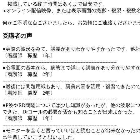
掲載している終了時間はあくまで目安です。
5.オンライン配信映像、または表示画面の撮影・複製・複数
何かご不明な点ございましたら、お気軽にご連絡くださいま
受講者の声
●実際の波形をみて、講義がありわかりやすかったです。他
〔看護師 職歴 1年〕
-------------------------------------------------------------------------
●心電図の基本から、病態まで詳しく講義があり分かりやす
〔看護師 職歴 2年〕
-------------------------------------------------------------------------
●最後には問題用紙もあり、講義内容を活用・復習できたの
〔看護師 職歴 2年〕
-------------------------------------------------------------------------
●P波やRR間隔については少し知識があったが、他の波形
できた。Drコールの必要か否かも知ることが出来よかった。
〔看護師 職歴 1年〕
-------------------------------------------------------------------------
●モニターを全くと言っていいほど読むことが出来なかった
己学習していこうと思いました。