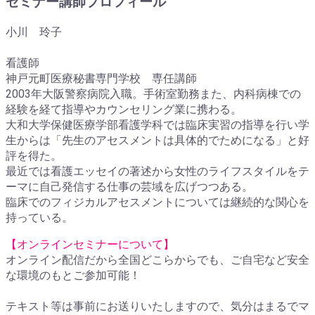
セミナー講師プロフィール
小川 玲子
看護師
神戸元町医療秘書専門学校 専任講師
2003年大阪警察病院入職。手術室勤務また、内科病棟での
経験を経て指導やカウンセリング業に携わる。
大和大学保健医療学部看護学科では臨床実習の指導を行い学
生からは「先生のアセスメントは具体的でためになる」と好
評を得た。
最近では看護エッセイの著述から女性のライフスタイルをテ
ーマに自己発信する仕事の芸域を広げつつある。
臨床でのフィジカルアセスメントについては継続的な関心を
持っている。
【オンラインセミナーについて】
オンライン配信だから全国どこらからでも、ご自宅など安全
な環境のもとご参加可能！
テキスト等は事前にお送りいたしますので、気分はまるでマ