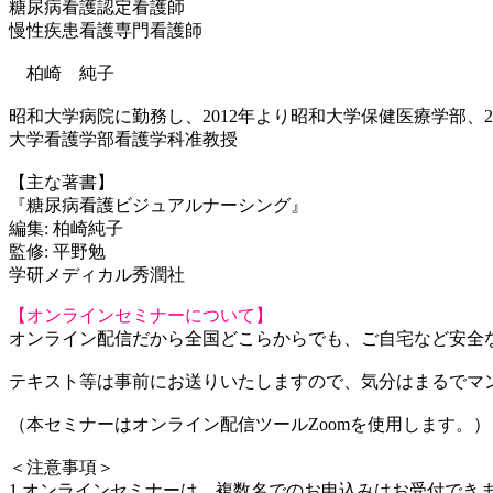
糖尿病看護認定看護師
慢性疾患看護専門看護師
柏崎 純子
昭和大学病院に勤務し、2012年より昭和大学保健医療学部、2
大学看護学部看護学科准教授
【主な著書】
『糖尿病看護ビジュアルナーシング』
編集: 柏崎純子
監修: 平野勉
学研メディカル秀潤社
【オンラインセミナーについて】
オンライン配信だから全国どこらからでも、ご自宅など安全
テキスト等は事前にお送りいたしますので、気分はまるでマ
（本セミナーはオンライン配信ツールZoomを使用します。）
＜注意事項＞
1.オンラインセミナーは、複数名でのお申込みはお受付でき