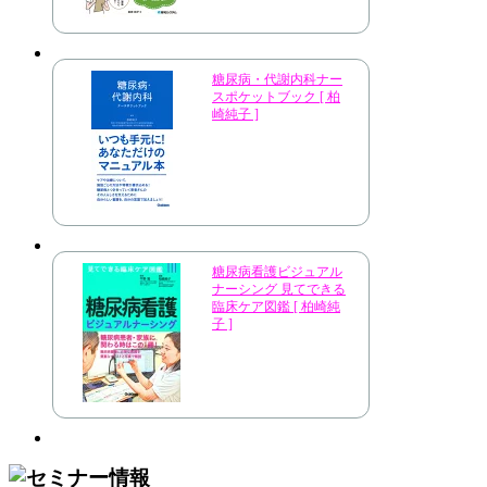
糖尿病・代謝内科ナー
スポケットブック [ 柏
崎純子 ]
糖尿病看護ビジュアル
ナーシング 見てできる
臨床ケア図鑑 [ 柏崎純
子 ]