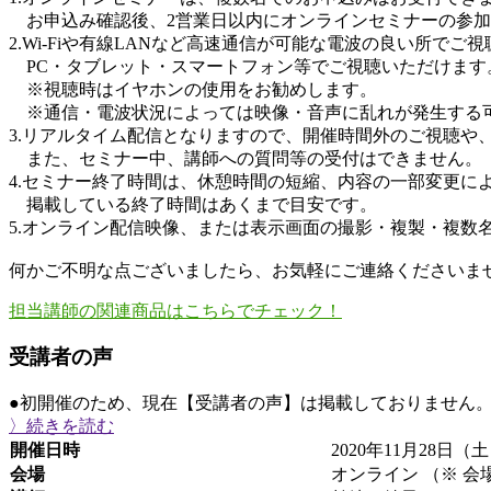
お申込み確認後、2営業日以内にオンラインセミナーの参加
2.Wi-Fiや有線LANなど高速通信が可能な電波の良い所でご
PC・タブレット・スマートフォン等でご視聴いただけます
※視聴時はイヤホンの使用をお勧めします。
※通信・電波状況によっては映像・音声に乱れが発生する
3.リアルタイム配信となりますので、開催時間外のご視聴や
また、セミナー中、講師への質問等の受付はできません。
4.セミナー終了時間は、休憩時間の短縮、内容の一部変更に
掲載している終了時間はあくまで目安です。
5.オンライン配信映像、または表示画面の撮影・複製・複数
何かご不明な点ございましたら、お気軽にご連絡くださいま
担当講師の関連商品はこちらでチェック！
受講者の声
●初開催のため、現在【受講者の声】は掲載しておりません
〉続きを読む
開催日時
2020年11月28日（土）
会場
オンライン （※ 