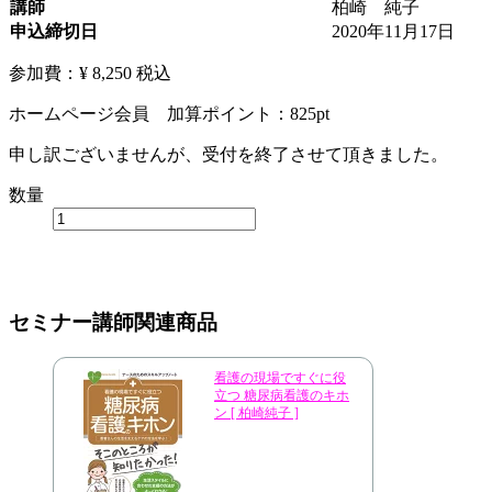
講師
柏崎 純子
申込締切日
2020年11月17日
参加費：¥ 8,250
税込
ホームページ会員 加算ポイント：
825
pt
申し訳ございませんが、受付を終了させて頂きました。
数量
セミナー講師関連商品
看護の現場ですぐに役
立つ 糖尿病看護のキホ
ン [ 柏崎純子 ]