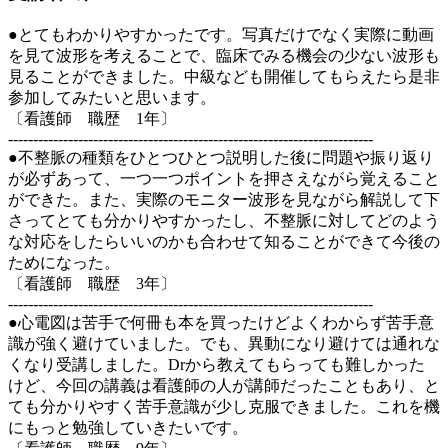
●とてもわかりやすかったです。写真だけでなく実際に動画
を見て波形を考えることで、臨床でみる機会の少ない波形も
見ることができました。中級なども開催してもらえたら是非
参加してみたいと思います。
〔看護師 職歴 1年〕
-------------------------------------------------------------------------
●不整脈の種類をひとつひとつ説明した後に問題や振り返り
が必ずあって、一つ一つポイントを押さえながら覚えること
ができた。また、実際のモニター波形を見ながら解説して下
さってとても分かりやすかったし、不整脈に対してどのよう
な対応をしたらいいのかも合わせて知ることができて今後の
ためになった。
〔看護師 職歴 3年〕
-------------------------------------------------------------------------
●心電図は苦手で何冊も本を買ったけどよくわからず苦手意
識が強く避けていました。でも、異動になり避けては通れな
くなり受講しました。Drから教えてもらっても難しかった
けど、今回の講義は看護師の人が講師だったこともあり、と
ても分かりやすく苦手意識が少し克服できました。これを機
にもっと勉強していきたいです。