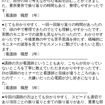
ので、自分の頭で考えながら心電図を読むことができまし
た。要所要所で振り返りの時間もあり、整理しやすかったで
す。
〔看護師 職歴 1年〕
-------------------------------------------------------------------------
●とても分かりやすく、一回一回振り返りの時間があったの
で、頭の中で整理できたのでとても理解しやすかったです。
実際のモニターでの波形も見ながらだったので、わかりやす
かったです。今後業務の中でも苦手意識を持たず、積極的に
モニターの波形を見てアセスメントに繋げていきたいと思い
ます。
〔看護師 職歴 2年〕
-------------------------------------------------------------------------
●講師の方が看護師ということもあり、こちらが分かってい
ないところを丁寧に教えていただきわかりやすかったです。
Drが講師のセミナーだと看護師と目線が違うところのあっ
たので・・・。大嫌いだった心電図が少し好きになりまし
た。
〔看護師 職歴 5年〕
-------------------------------------------------------------------------
●今回の講師の方はとても分かりやすく、スピードも適切で
あり項目ごとの振り返りと全ての振り返りがあり、重要な部