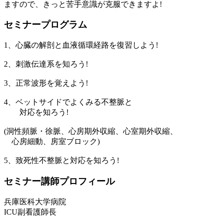
ますので、きっと苦手意識が克服できますよ!
セミナープログラム
1、心臓の解剖と血液循環経路を復習しよう!
2、刺激伝達系を知ろう!
3、正常波形を覚えよう!
4、ベットサイドでよくみる不整脈と
対応を知ろう!
(洞性頻脈・徐脈、心房期外収縮、心室期外収縮、
心房細動、房室ブロック)
5、致死性不整脈と対応を知ろう!
セミナー講師プロフィール
兵庫医科大学病院
ICU副看護師長