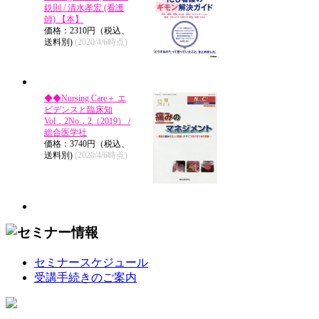
鉄則 / 清水孝宏 (看護
師) 【本】
価格：2310円（税込、
送料別)
(2020/4/6時点)
◆◆Nursing Care＋ エ
ビデンスと臨床知
Vol．2No．2（2019） /
総合医学社
価格：3740円（税込、
送料別)
(2020/4/6時点)
セミナースケジュール
受講手続きのご案内