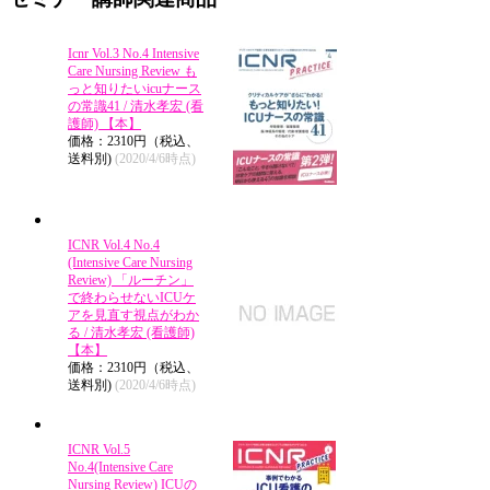
Icnr Vol.3 No.4 Intensive
Care Nursing Review も
っと知りたいicuナース
の常識41 / 清水孝宏 (看
護師) 【本】
価格：2310円（税込、
送料別)
(2020/4/6時点)
ICNR Vol.4 No.4
(Intensive Care Nursing
Review) 「ルーチン」
で終わらせないICUケ
アを見直す視点がわか
る / 清水孝宏 (看護師)
【本】
価格：2310円（税込、
送料別)
(2020/4/6時点)
ICNR Vol.5
No.4(Intensive Care
Nursing Review) ICUの