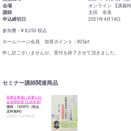
会場
オンライン 【講義
講師
太田 幸美
申込締切日
2021年4月14日
参加費：¥ 8,250
税込
ホームページ会員 加算ポイント：
825
pt
申し訳ございませんが、受付を終了させて頂きました。
セミナー講師関連商品
医療従事者に必要な社
会保障制度 [太田幸美]
価格：1650円（税込、
送料無料)
(2020/10/27時点)