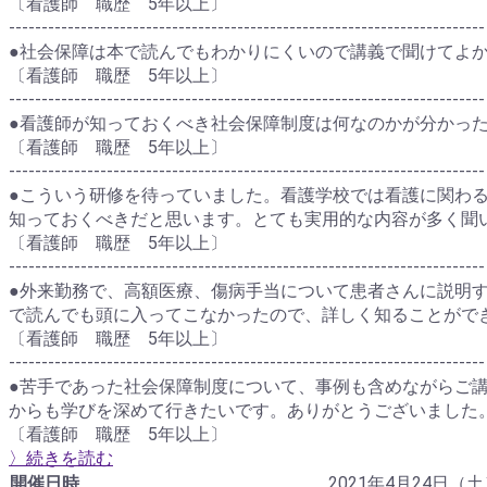
〔看護師 職歴 5年以上〕
-------------------------------------------------------------------------
●社会保障は本で読んでもわかりにくいので講義で聞けてよ
〔看護師 職歴 5年以上〕
-------------------------------------------------------------------------
●看護師が知っておくべき社会保障制度は何なのかが分かっ
〔看護師 職歴 5年以上〕
-------------------------------------------------------------------------
●こういう研修を待っていました。看護学校では看護に関わ
知っておくべきだと思います。とても実用的な内容が多く聞
〔看護師 職歴 5年以上〕
-------------------------------------------------------------------------
●外来勤務で、高額医療、傷病手当について患者さんに説明
で読んでも頭に入ってこなかったので、詳しく知ることがで
〔看護師 職歴 5年以上〕
-------------------------------------------------------------------------
●苦手であった社会保障制度について、事例も含めながらご
からも学びを深めて行きたいです。ありがとうございました
〔看護師 職歴 5年以上〕
〉続きを読む
開催日時
2021年4月24日（土