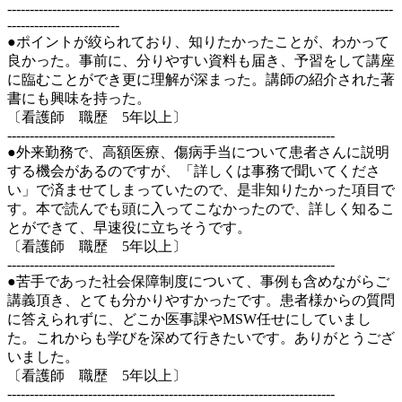
--------------------------------------------------------------------------------------
-------------------------
●ポイントが絞られており、知りたかったことが、わかって
良かった。事前に、分りやすい資料も届き、予習をして講座
に臨むことができ更に理解が深まった。講師の紹介された著
書にも興味を持った。
〔看護師 職歴 5年以上〕
-------------------------------------------------------------------------
●外来勤務で、高額医療、傷病手当について患者さんに説明
する機会があるのですが、「詳しくは事務で聞いてくださ
い」で済ませてしまっていたので、是非知りたかった項目で
す。本で読んでも頭に入ってこなかったので、詳しく知るこ
とができて、早速役に立ちそうです。
〔看護師 職歴 5年以上〕
-------------------------------------------------------------------------
●苦手であった社会保障制度について、事例も含めながらご
講義頂き、とても分かりやすかったです。患者様からの質問
に答えられずに、どこか医事課やMSW任せにしていまし
た。これからも学びを深めて行きたいです。ありがとうござ
いました。
〔看護師 職歴 5年以上〕
-------------------------------------------------------------------------