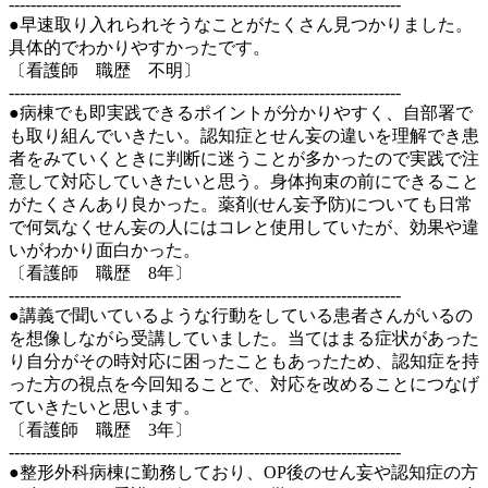
------------------------------------------------------------------------
●早速取り入れられそうなことがたくさん見つかりました。
具体的でわかりやすかったです。
〔看護師 職歴 不明〕
------------------------------------------------------------------------
●病棟でも即実践できるポイントが分かりやすく、自部署で
も取り組んでいきたい。認知症とせん妄の違いを理解でき患
者をみていくときに判断に迷うことが多かったので実践で注
意して対応していきたいと思う。身体拘束の前にできること
がたくさんあり良かった。薬剤(せん妄予防)についても日常
で何気なくせん妄の人にはコレと使用していたが、効果や違
いがわかり面白かった。
〔看護師 職歴 8年〕
------------------------------------------------------------------------
●講義で聞いているような行動をしている患者さんがいるの
を想像しながら受講していました。当てはまる症状があった
り自分がその時対応に困ったこともあったため、認知症を持
った方の視点を今回知ることで、対応を改めることにつなげ
ていきたいと思います。
〔看護師 職歴 3年〕
------------------------------------------------------------------------
●整形外科病棟に勤務しており、OP後のせん妄や認知症の方