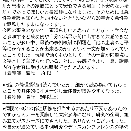
所が患者とその家族にとって安心できる場所（不安のない場
所）であってほしいと看護師になりました。そのためには急
性期看護も知らなといけないとと思いながら20年近く急性期
で勤務したままになってます。
今回の事例のなかで、素晴らしいと思ったことが・・学会な
ど参加すると成功例や自分の成果が前に出すぎて共感できな
いことが多い中、最後の事例検討の問題点「他の患者のも平
等にかなえることが出来るのか」という一文が加えられてい
たことでした。現場で働くものとして、その一言が問題点に
文字として挙げられていることに、共感できより一層、講義
内容を素直に受け入れ吸収できたと思います。
〔看護師 職歴 5年以上〕
-------------------------------------------------------------------------
●改訂の倫理綱領は読んでいたが、細かく読み解いてもらっ
たことで具体的にイメージし全体像が掴みやすくなった。
〔看護師 職歴 5年以上〕
-------------------------------------------------------------------------
●病院で60分の倫理研修を担当するにあたり不安があったの
ですがセミナーを受講して大変参考になり、研究の企画、組
み立てがスムーズにできました。ありがとうございました。
今自分が進めている事例研究やディスカンファレンスの準備