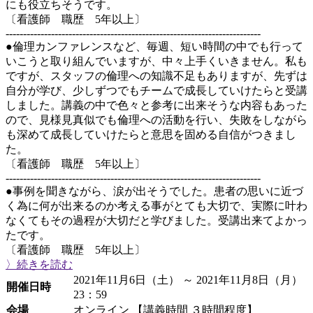
にも役立ちそうです。
〔看護師 職歴 5年以上〕
-------------------------------------------------------------------------
●倫理カンファレンスなど、毎週、短い時間の中でも行って
いこうと取り組んでいますが、中々上手くいきません。私も
ですが、スタッフの倫理への知識不足もありますが、先ずは
自分が学び、少しずつでもチームで成長していけたらと受講
しました。講義の中で色々と参考に出来そうな内容もあった
ので、見様見真似でも倫理への活動を行い、失敗をしながら
も深めて成長していけたらと意思を固める自信がつきまし
た。
〔看護師 職歴 5年以上〕
-------------------------------------------------------------------------
●事例を聞きながら、涙が出そうでした。患者の思いに近づ
く為に何が出来るのか考える事がとても大切で、実際に叶わ
なくてもその過程が大切だと学びました。受講出来てよかっ
たです。
〔看護師 職歴 5年以上〕
〉続きを読む
2021年11月6日（土） ～ 2021年11月8日（月）
開催日時
23：59
会場
オンライン 【講義時間 ３時間程度】