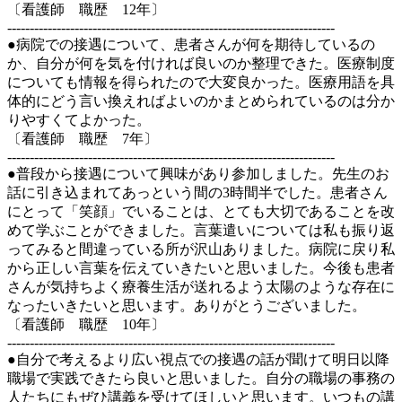
〔看護師 職歴 12年〕
-------------------------------------------------------------------------
●病院での接遇について、患者さんが何を期待しているの
か、自分が何を気を付ければ良いのか整理できた。医療制度
についても情報を得られたので大変良かった。医療用語を具
体的にどう言い換えればよいのかまとめられているのは分か
りやすくてよかった。
〔看護師 職歴 7年〕
-------------------------------------------------------------------------
●普段から接遇について興味があり参加しました。先生のお
話に引き込まれてあっという間の3時間半でした。患者さん
にとって「笑顔」でいることは、とても大切であることを改
めて学ぶことができました。言葉遣いについては私も振り返
ってみると間違っている所が沢山ありました。病院に戻り私
から正しい言葉を伝えていきたいと思いました。今後も患者
さんが気持ちよく療養生活が送れるよう太陽のような存在に
なったいきたいと思います。ありがとうございました。
〔看護師 職歴 10年〕
-------------------------------------------------------------------------
●自分で考えるより広い視点での接遇の話が聞けて明日以降
職場で実践できたら良いと思いました。自分の職場の事務の
人たちにもぜひ講義を受けてほしいと思います。いつもの講