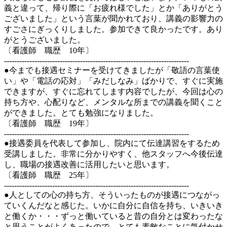
義と違って、帰り際に「お疲れ様でした」とか「ありがとう
ございました」という言葉が聞かれており、講義の影響力の
すごさにぎっくりしました。参加できて良かったです。あり
がとうございました。
〔看護師 職歴 10年〕
-------------------------------------------------------------------------
●今までも接遇セミナーを受けてきましたが「敬語の言葉使
い」や「電話の応対」「みだしなみ」ばかりで、すぐに実施
できますが、すぐに忘れてします内容でしたが、今回は心の
持ち方や、心配りなど、メンタルな所までの講義を聞くこと
ができました。とても勉強になりました。
〔看護師 職歴 19年〕
-------------------------------------------------------------------------
●接遇委員を代表して参加し、院内にて伝達講習をするため
受講しました。非常に分かりやすく、他スタッフへ今後伝達
し、職場の接遇改善に活用したいと思います。
〔看護師 職歴 25年〕
-------------------------------------------------------------------------
●人としての心の持ち方、そういったものが接遇につながっ
ていくんだなと感じた。いかに自分に自信を持ち、いきいき
と働くか・・・ずっと働いていると昔の自分とは変わったな
と思うことがよくあったので、とても素敵なことに気付かせ