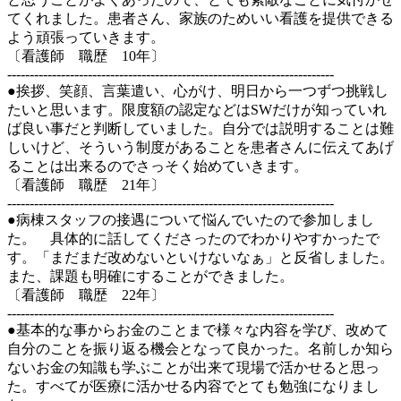
てくれました。患者さん、家族のためいい看護を提供できる
よう頑張っていきます。
〔看護師 職歴 10年〕
-------------------------------------------------------------------------
●挨拶、笑顔、言葉遣い、心がけ、明日から一つずつ挑戦し
たいと思います。限度額の認定などはSWだけが知っていれ
ば良い事だと判断していました。自分では説明することは難
しいけど、そういう制度があることを患者さんに伝えてあげ
ることは出来るのでさっそく始めていきます。
〔看護師 職歴 21年〕
-------------------------------------------------------------------------
●病棟スタッフの接遇について悩んでいたので参加しまし
た。 具体的に話してくださったのでわかりやすかったで
す。「まだまだ改めないといけないなぁ」と反省しました。
また、課題も明確にすることができました。
〔看護師 職歴 22年〕
-------------------------------------------------------------------------
●基本的な事からお金のことまで様々な内容を学び、改めて
自分のことを振り返る機会となって良かった。名前しか知ら
ないお金の知識も学ぶことが出来て現場で活かせると思っ
た。すべてが医療に活かせる内容でとても勉強になりまし