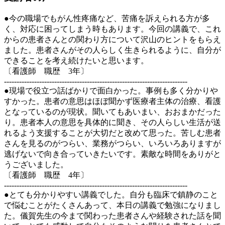
●今の職場でもがん性疼痛など、苦痛を訴えられる方が多
く、対応に困ってしまう時もあります。今回の講義で、これ
からの患者さんとの関わり方について沢山のヒントをもらえ
ました。患者さんがその人らしく生きられるように、自分が
できることを考え続けたいと思います。
〔看護師 職歴 3年〕
-------------------------------------------------------------------------
●現場で役立つ話ばかりで面白かった。事例も多く分かりや
すかった。患者の意思はほぼ聞かず医療者主体の治療、看護
となっているのが現状。聞いてもあいまい、おおまかだった
り。患者本人の意思を具体的に聞き、その人らしい生活が送
れるよう支援することが大切だと改めて思った。苦しむ患者
さんを見るのがつらい、業務がつらい、いろいろありますが
逃げないで向き合っていきたいです。素敵な時間をありがと
うございました。
〔看護師 職歴 4年〕
-------------------------------------------------------------------------
●とても分かりやすい講義でした。自分も臨床で鎮静のこと
で悩むことがたくさんあって、本日の講義で勉強になりまし
た。儀賀先生の今まで関わった患者さんや経験された話を聞