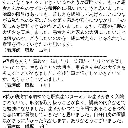
すことなくキャッチできているかどうか疑問です。もっと患
者さんからのサインを積極的に掴んでいこうと思いました。
治療の限界はあっても、苦しさを緩和してあげることにつな
がる私たちの対応の方法次第で満足や安心につながり、心の
苦しみを緩和できるのだと思いました。また、病態の把握の
大切さを実感しました。患者さんと家族の大切にしたいこと
は何なのか、どうしたいのかを一緒に考えることを忘れずに
看護を行っていきたいと思います。
〔看護師 職歴 12年〕
-------------------------------------------------------------------------
●症例を交えた講義で、涙したり、笑顔だったりとても楽し
かったです。生きることの大切さ、患者さん中心の大切さを
考えることができました。今後仕事に活かしていきたいで
す。ありがとうございました。
〔看護師 職歴 16年〕
-------------------------------------------------------------------------
●私が勤務する病棟でも肝疾患のターミナル患者が多く入院
されていて、麻薬を取り扱うことが多く、講義の内容がとて
も勉強になりました。患者がいつでも主語であることを今後
も忘れずに看護していきたいと思いました。自分自身の看護
観がさらに広がった気がします。ありがとうございました。
〔看護師 職歴 5年〕