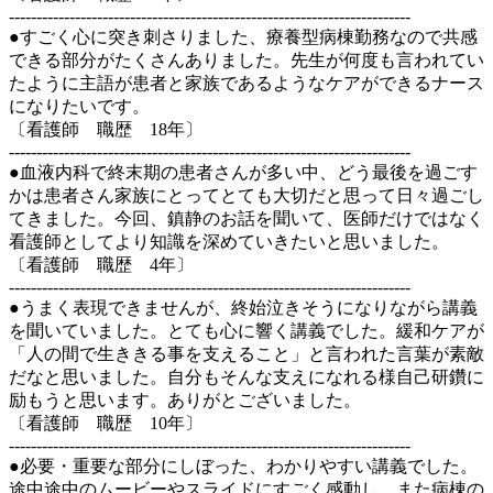
-------------------------------------------------------------------------
●すごく心に突き刺さりました、療養型病棟勤務なので共感
できる部分がたくさんありました。先生が何度も言われてい
たように主語が患者と家族であるようなケアができるナース
になりたいです。
〔看護師 職歴 18年〕
-------------------------------------------------------------------------
●血液内科で終末期の患者さんが多い中、どう最後を過ごす
かは患者さん家族にとってとても大切だと思って日々過ごし
てきました。今回、鎮静のお話を聞いて、医師だけではなく
看護師としてより知識を深めていきたいと思いました。
〔看護師 職歴 4年〕
-------------------------------------------------------------------------
●うまく表現できませんが、終始泣きそうになりながら講義
を聞いていました。とても心に響く講義でした。緩和ケアが
「人の間で生ききる事を支えること」と言われた言葉が素敵
だなと思いました。自分もそんな支えになれる様自己研鑽に
励もうと思います。ありがとございました。
〔看護師 職歴 10年〕
-------------------------------------------------------------------------
●必要・重要な部分にしぼった、わかりやすい講義でした。
途中途中のムービーやスライドにすごく感動し、また病棟の