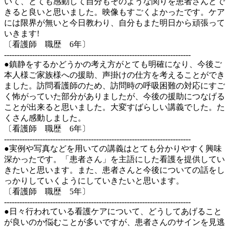
いて、とても感動して自分もそのような関りを患者さんとで
きると良いと思いました。映像もすごくよかったです。ケア
には限界が無いと今日教わり、自分もまた明日から頑張って
いきます!
〔看護師 職歴 6年〕
-------------------------------------------------------------------------
●鎮静をするかどうかの考え方がとても明確になり、今後ご
本人様ご家族様への援助、声掛けの仕方を考えることができ
ました。訪問看護師のため、訪問時の呼吸困難の対応にすご
く怖がっていた部分がありましたが、今後の援助につなげる
ことが出来ると思いました。大変すばらしい講義でした。た
くさん感動しました。
〔看護師 職歴 6年〕
-------------------------------------------------------------------------
●実例や写真などを用いての講義はとても分かりやすく興味
深かったです。「患者さん」を主語にした看護を提供してい
きたいと思います。また、患者さんと今後についての話をし
っかりしていくようにしていきたいと思います。
〔看護師 職歴 5年〕
-------------------------------------------------------------------------
●日々行われている看護ケアについて、どうしてあげること
が良いのか悩むことが多いですが、患者さんのサインを見逃