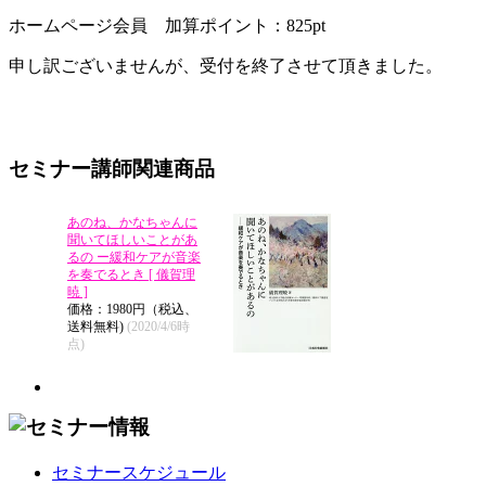
ホームページ会員 加算ポイント：
825
pt
申し訳ございませんが、受付を終了させて頂きました。
セミナー講師関連商品
あのね、かなちゃんに
聞いてほしいことがあ
るの ー緩和ケアが音楽
を奏でるとき [ 儀賀理
暁 ]
価格：1980円（税込、
送料無料)
(2020/4/6時
点)
セミナースケジュール