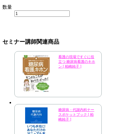
数量
セミナー講師関連商品
看護の現場ですぐに役
立つ 糖尿病看護のキホ
ン [ 柏崎純子 ]
糖尿病・代謝内科ナー
スポケットブック [ 柏
崎純子 ]