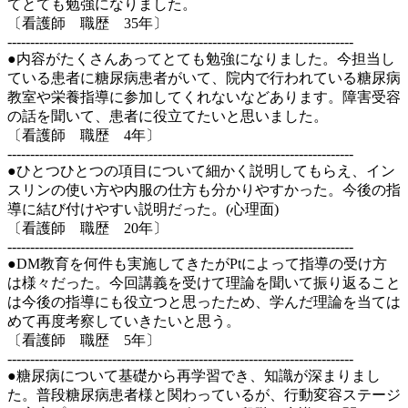
てとても勉強になりました。
〔看護師 職歴 35年〕
----------------------------------------------------------------------------
●内容がたくさんあってとても勉強になりました。今担当し
ている患者に糖尿病患者がいて、院内で行われている糖尿病
教室や栄養指導に参加してくれないなどあります。障害受容
の話を聞いて、患者に役立てたいと思いました。
〔看護師 職歴 4年〕
----------------------------------------------------------------------------
●ひとつひとつの項目について細かく説明してもらえ、イン
スリンの使い方や内服の仕方も分かりやすかった。今後の指
導に結び付けやすい説明だった。(心理面)
〔看護師 職歴 20年〕
----------------------------------------------------------------------------
●DM教育を何件も実施してきたがPtによって指導の受け方
は様々だった。今回講義を受けて理論を聞いて振り返ること
は今後の指導にも役立つと思ったため、学んだ理論を当ては
めて再度考察していきたいと思う。
〔看護師 職歴 5年〕
----------------------------------------------------------------------------
●糖尿病について基礎から再学習でき、知識が深まりまし
た。普段糖尿病患者様と関わっているが、行動変容ステージ