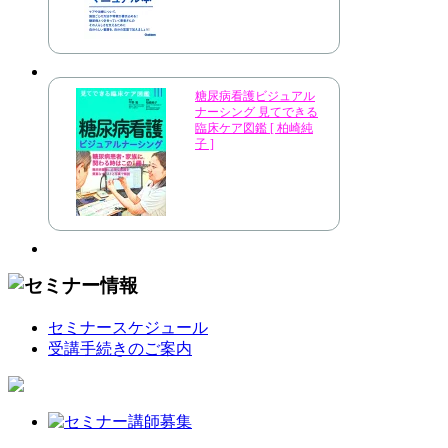
糖尿病看護ビジュアル
ナーシング 見てできる
臨床ケア図鑑 [ 柏崎純
子 ]
セミナースケジュール
受講手続きのご案内