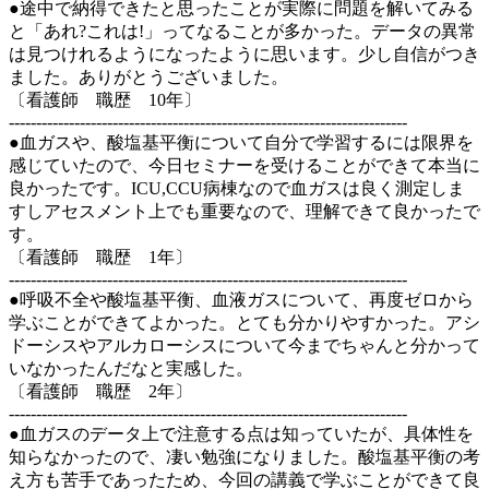
●途中で納得できたと思ったことが実際に問題を解いてみる
と「あれ?これは!」ってなることが多かった。データの異常
は見つけれるようになったように思います。少し自信がつき
ました。ありがとうございました。
〔看護師 職歴 10年〕
-------------------------------------------------------------------------
●血ガスや、酸塩基平衡について自分で学習するには限界を
感じていたので、今日セミナーを受けることができて本当に
良かったです。ICU,CCU病棟なので血ガスは良く測定しま
すしアセスメント上でも重要なので、理解できて良かったで
す。
〔看護師 職歴 1年〕
-------------------------------------------------------------------------
●呼吸不全や酸塩基平衡、血液ガスについて、再度ゼロから
学ぶことができてよかった。とても分かりやすかった。アシ
ドーシスやアルカローシスについて今までちゃんと分かって
いなかったんだなと実感した。
〔看護師 職歴 2年〕
-------------------------------------------------------------------------
●血ガスのデータ上で注意する点は知っていたが、具体性を
知らなかったので、凄い勉強になりました。酸塩基平衡の考
え方も苦手であったため、今回の講義で学ぶことができて良