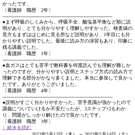
かったです。
〔看護師 職歴 2年〕
-------------------------------------------------------------------------
●まず呼吸のしくみから、呼吸不全、酸塩基平衡など順に説
明があり、とても分かりやすく理解しやすかった。検査値の
見方もまずははじめに見る所など説明があり、1年目にも分
かりやすい説明でした。最後に読み方の演習もあり、印象に
残る講義でした。
〔看護師 職歴 1年〕
-------------------------------------------------------------------------
●血ガスはとても苦手で教科書を何度読んでも理解が難しか
ったのですが、分かりやすい説明とステップ方式の読み方で
理解できる部分がかなり多くました。本当に参加して良かっ
たです。ありがとうございました。
〔看護師 職歴 4年〕
-------------------------------------------------------------------------
●説明がすごく分かりやすかった。苦手意識が強かったので
講義についていけるか不安だったが、3ステップ+2もわか
り、問題がしっかり解けたので良かったです。
〔看護師 職歴 3年〕
〉続きを読む
2022年5月12日（木） ～ 2022年5月14日（土）