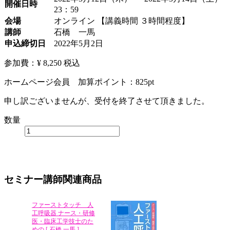
開催日時
23：59
会場
オンライン 【講義時間 ３時間程度】
講師
石橋 一馬
申込締切日
2022年5月2日
参加費：¥ 8,250
税込
ホームページ会員 加算ポイント：
825
pt
申し訳ございませんが、受付を終了させて頂きました。
数量
セミナー講師関連商品
ファーストタッチ 人
工呼吸器 ナース・研修
医・臨床工学技士のた
めの [ 石橋 一馬 ]