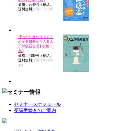
価格：2640円（税込、
送料無料)
(2020/1/22時
点)
行ったり来たりでよく
わかる機器から入る人
工呼吸器管理 [ 石橋一
馬 ]
価格：4180円（税込、
送料無料)
(2021/4/21時
点)
セミナースケジュール
受講手続きのご案内