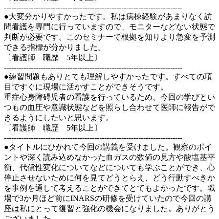
-------------------------------------------------------------------------
●大変分かりやすかったです。私は病棟経験があまりなく訪
問看護を専門に行っていますので、モニターなどない状態で
判断が必要です。このセミナーで根拠を知りより急変を予測
できる指標が分かりました。
〔看護師 職歴 5年以上〕
-------------------------------------------------------------------------
●練習問題もありとても理解しやすかったです。すべての項
目ですぐに現場に活かすことができそうです。
重症心身障碍児者の看護を行っているため、今回の学びとい
つもの血圧や意識状態などを照らし合わせて医師に報告がで
きるようにしたいと思います。
〔看護師 職歴 5年以上〕
-------------------------------------------------------------------------
●タイトルにひかれて今回の講義を受けました。観察のポイ
ントや深く読み込めなかった血ガスの数値の見方や酸塩基平
衡、代償性変化についてなどについても学ぶことができ、心
停止させないために何を見てどうとらえ、どう行動すべきか
を事例を通して考えることができてとてもよかったです。職
場で3か月ほど前にINARSの研修を受けていたので今回の講
座は私にとって復習と強化の機会になりました。ありがとう
ございました。