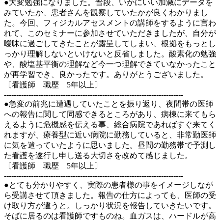
●大変勉強になりました。普段、いかにいい加減にデータを
みていたか、患者さんを観察していたかが良くわかりまし
た。今回、フィジカルアセスメントの講師をするように言わ
れて、このセミナーに参加させていただきましたが、自分が
曖昧に過ごしてきたことが露呈してしまい、根拠をもっとし
っかり理解しないといけないと反省しました。酸素化の勉強
や、酸塩基平衡の理解など今一つ理解できていなかったこと
が再学習でき、良かったです。ありがとうございました。
〔看護師 職歴 5年以上〕
-------------------------------------------------------------------------
●急変の前兆に遭遇していたことを振り返り、夜間帯の医師
への報告に関して同感できるところがあり、病棟に来てもら
えるように危機感を伝える事、総合病院であればすぐ来てく
れますが、療養型に近い病院に勤務していると、非常勤医師
に気を遣っていたように思いました。昼間の勤務帯で予測し
た看護を遂行し申し送る大切さを改めて感じました。
〔看護師 職歴 5年以上〕
-------------------------------------------------------------------------
●とても分かりやすく、実際の患者様の事をイメージしなが
ら受講させて頂きました。報告の仕方によっても、医師の受
け取り方が違うと。しっかり状況を報告していきたいです。
そばに居るのは看護師ですものね。血ガスは、ハードルが高