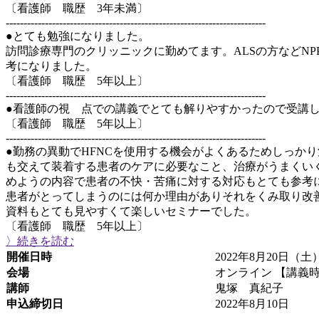
〔看護師 職歴 3年未満〕
-------------------------------------------------------------------------
●とても勉強になりました。
訪問診療専門のクリッニックに勤めてます。ALSの方などN
考になりました。
〔看護師 職歴 5年以上〕
-------------------------------------------------------------------------
●看護師の視 点での講義でとても解りやすかったので受講
〔看護師 職歴 5年以上〕
-------------------------------------------------------------------------
●勤務の異動でHFNCを使用する機会がよくあるためしっか
も交えて装着する患者のケアに必要なこと、治療がうまくい
めようの内容で患者の不快・苦痛に対する対応もとても参考
患者がとってしまうのには何か理由がありそれをくみ取り改善す
資料もとても見やすくて楽しいセミナーでした。
〔看護師 職歴 5年以上〕
〉続きを読む
開催日時
2022年8月20日（土）
会場
オンライン 【講義
講師
鬼塚 真紀子
申込締切日
2022年8月10日