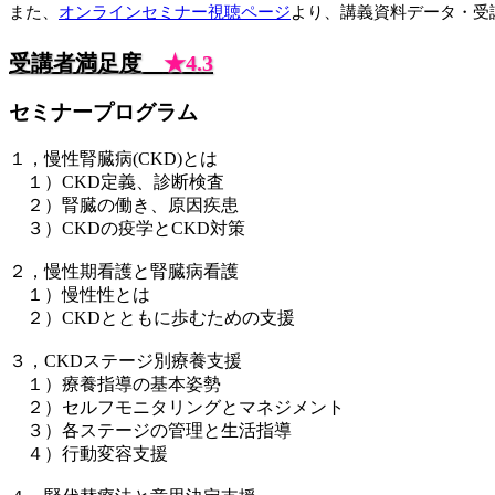
また、
オンラインセミナー視聴ページ
より、講義資料データ・受
受講者満足度
★4.3
セミナープログラム
１，慢性腎臓病(CKD)とは
１）CKD定義、診断検査
２）腎臓の働き、原因疾患
３）CKDの疫学とCKD対策
２，慢性期看護と腎臓病看護
１）慢性性とは
２）CKDとともに歩むための支援
３，CKDステージ別療養支援
１）療養指導の基本姿勢
２）セルフモニタリングとマネジメント
３）各ステージの管理と生活指導
４）行動変容支援