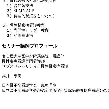
４，腎代替療法と意思決定支援
１）腎代替療法
２）SDMとACP
３）倫理的視点をもつために
５，慢性腎臓病看護教育
１）専門性とラダー教育
２）多職種連携
セミナー講師プロフィール
名古屋大学医学部附属病院 看護部
慢性疾患看護専門看護師
サブスペシャリティ：慢性腎臓病看護
高井 奈美
日本腎不全看護学会 庶務理事
日本腎不全看護学会が認定する慢性腎臓病療養指導看護師の