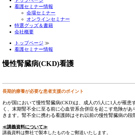
トップページ
看護セミナー情報
会場セミナー
オンラインセミナー
特選グッズ＆書籍
会社概要
トップページ
≫
看護セミナー情報
慢性腎臓病(CKD)看護
長期的療養が必要な患者支援のポイント
わが国において慢性腎臓病(CKD)は、成人の5人に1人が
く、末期腎不全に至る前に心血管系合併症を起こす危険があ
きます。腎不全に携わる看護師はそれ以前の慢性腎臓病の段
≪講義資料について≫
講義資料は弊社で製本したものをご郵送いたします。