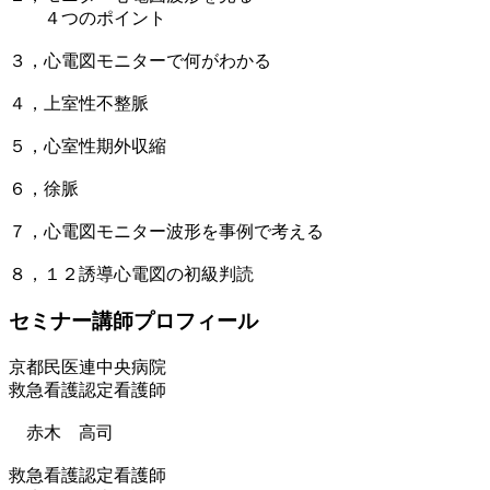
４つのポイント
３，心電図モニターで何がわかる
４，上室性不整脈
５，心室性期外収縮
６，徐脈
７，心電図モニター波形を事例で考える
８，１２誘導心電図の初級判読
セミナー講師プロフィール
京都民医連中央病院
救急看護認定看護師
赤木 高司
救急看護認定看護師