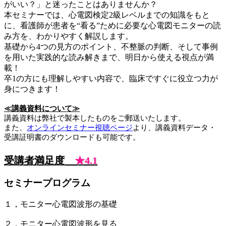
がいい？」と迷ったことはありませんか？
本セミナーでは、心電図検定2級レベルまでの知識をもと
に、看護師が患者を“看る”ために必要な心電図モニターの読
み方を、わかりやすく解説します。
基礎から4つの見方のポイント、不整脈の判断、そして事例
を用いた実践的な読み解きまで、明日から使える視点が満
載！
卒1の方にも理解しやすい内容で、臨床ですぐに役立つ力が
身につきます！
≪講義資料について≫
講義資料は弊社で製本したものをご郵送いたします。
また、
オンラインセミナー視聴ページ
より、講義資料データ・
受講証明書のダウンロードも可能です。
受講者満足度
★4.1
セミナープログラム
１，モニター心電図波形の基礎
２，モニター心電図波形を見る