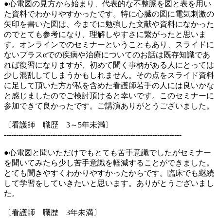
●心電図の見方から始まり、代表的な不整脈を図と表を用い
た資料でわかりやすかったです。特に心臓の図に電気刺激の
矢印を書いた図は、今までに勉強した文献や資料になかった
のでとても参考になり、理解しやすさに繋がったと思いま
す。オンラインでのセミナーということもあり、スライドに
ないプラスαでの疾病や治療についてのお話は既存知識であ
れば復習になりますが、初めて聞く事柄がある人にとっては
少し混乱してしまうかもしれません。その点をスライド資料
に足して頂いた方が私を含めた看護師若手の人には良いかな
と感じましたのでご検討頂けると幸いです。このセミナーに
参加できて良かったです。ご講演ありがとうございました。
〔看護師 職歴 3～5年未満〕
-------------------------------------------------------------------------
●心電図と聞いただけでもとても苦手意識でしたがセミナー
を聞いてみたら少し苦手意識を軽減することができました。
とても聞きやすくわかりやすかったからです。臨床でも継続
して学習をしていきたいと思います。ありがとうございまし
た。
〔看護師 職歴 3年未満〕