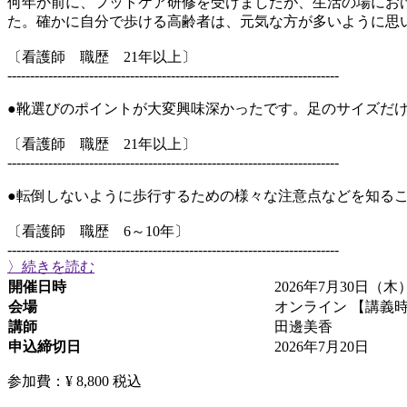
何年か前に、フットケア研修を受けましたが、生活の場にお
た。確かに自分で歩ける高齢者は、元気な方が多いように思
〔看護師 職歴 21年以上〕
-------------------------------------------------------------------------
●靴選びのポイントが大変興味深かったです。足のサイズだ
〔看護師 職歴 21年以上〕
-------------------------------------------------------------------------
●転倒しないように歩行するための様々な注意点などを知る
〔看護師 職歴 6～10年〕
-------------------------------------------------------------------------
〉続きを読む
開催日時
2026年7月30日（木）
会場
オンライン 【講義時
講師
田邊美香
申込締切日
2026年7月20日
参加費：¥ 8,800
税込