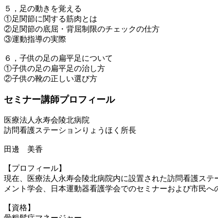
５，足の動きを覚える
①足関節に関する筋肉とは
②足関節の底屈・背屈制限のチェックの仕方
③運動指導の実際
６，子供の足の扁平足について
①子供の足の扁平足の治し方
②子供の靴の正しい選び方
セミナー講師プロフィール
医療法人永寿会陵北病院
訪問看護ステーションりょうほく所長
田邊 美香
【プロフィール】
現在、医療法人永寿会陵北病院内に設置された訪問看護ステ
メント学会、日本運動器看護学会でのセミナーおよび市民へ
【資格】
骨粗鬆症マネージャー