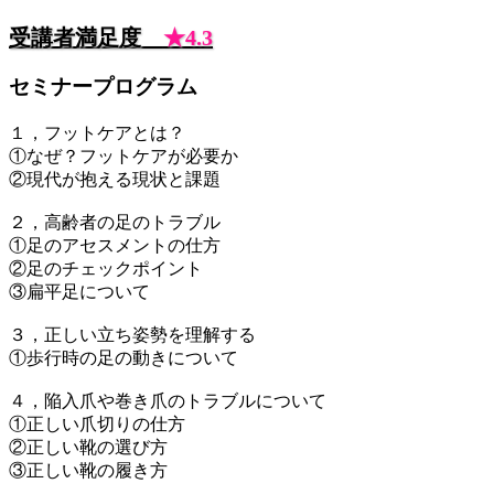
受講者満足度
★4.3
セミナープログラム
１，フットケアとは？
①なぜ？フットケアが必要か
②現代が抱える現状と課題
２，高齢者の足のトラブル
①足のアセスメントの仕方
②足のチェックポイント
③扁平足について
３，正しい立ち姿勢を理解する
①歩行時の足の動きについて
４，陥入爪や巻き爪のトラブルについて
①正しい爪切りの仕方
②正しい靴の選び方
③正しい靴の履き方