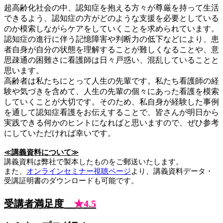
超高齢化社会の中、認知症を抱える方々が尊厳を持って生活
できるよう、認知症の方がどのような支援を必要としている
のか模索しながらケアをしていくことを求められています。
認知症の進行に伴う記憶障害や判断力の低下などにより、患
者自身が自分の状態を理解することが難しくなることや、意
思疎通の困難さに看護師は日々戸惑い、混乱していることと
思います。
高齢者は私たちにとって人生の先輩です。私たち看護師の経
験や気づきを含めて、人生の先輩の個々にあった看護を模索
していくことが大切です。そのため、私自身が経験した事例
を通して認知症看護をお伝えすることで、皆さんが明日から
実践できる何かのヒントになればと思いますので、ぜひ参考
にしていただければ幸いです。
≪講義資料について≫
講義資料は弊社で製本したものをご郵送いたします。
また、
オンラインセミナー視聴ページ
より、講義資料データ・
受講証明書のダウンロードも可能です。
受講者満足度
★4.5